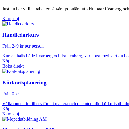
Just nu har vi fina rabatter på våra populära utbildningar i Varberg o
Kampanj
Handledarkurs
Från 249 kr per person
Kursen hålls både i Varberg och Falkenberg, var noga med vart du bo
Köp
Boka direkt
Körkortsplanering
Från 0 kr
Välkommen in till oss för att planera och diskutera din körkortsutbild
Köp
Kampanj