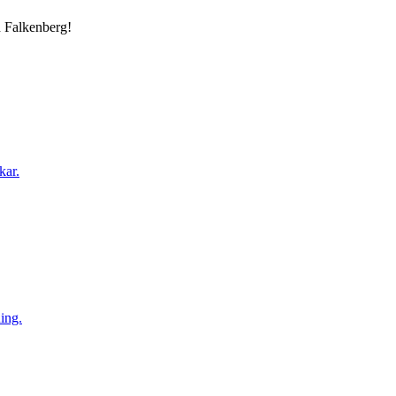
ch Falkenberg!
kar.
ning.