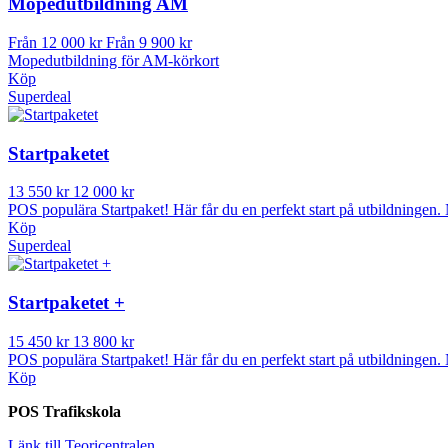
Mopedutbildning AM
Från 12 000 kr
Från 9 900 kr
Mopedutbildning för AM-körkort
Köp
Superdeal
Startpaketet
13 550 kr
12 000 kr
POS populära Startpaket! Här får du en perfekt start på utbildningen.
Köp
Superdeal
Startpaketet +
15 450 kr
13 800 kr
POS populära Startpaket! Här får du en perfekt start på utbildningen.
Köp
POS Trafikskola
Länk till Teoricentralen